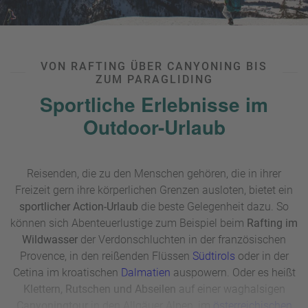
VON RAFTING ÜBER CANYONING BIS
ZUM PARAGLIDING
Sportliche Erlebnisse im
Outdoor-Urlaub
Reisenden, die zu den Menschen gehören, die in ihrer
Freizeit gern ihre körperlichen Grenzen ausloten, bietet ein
sportlicher Action-Urlaub
die beste Gelegenheit dazu. So
können sich Abenteuerlustige zum Beispiel beim
Rafting im
Wildwasser
der Verdonschluchten in der französischen
Provence, in den reißenden Flüssen
Südtirols
oder in der
Cetina im kroatischen
Dalmatien
auspowern. Oder es heißt
Klettern, Rutschen und Abseilen
auf einer waghalsigen
Canyoningtour
in den Allgäuer Alpen, im
österreichischen