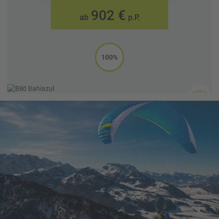
902 €
ab
p.P.
100%