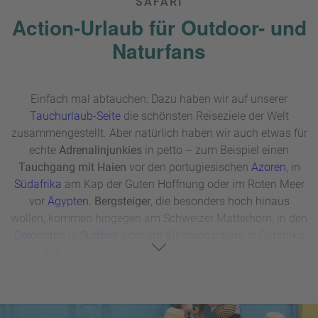
SAFARI
Action-Urlaub für Outdoor- und
Naturfans
Einfach mal abtauchen: Dazu haben wir auf unserer
Tauchurlaub-Seite
die schönsten Reiseziele der Welt
zusammengestellt. Aber natürlich haben wir auch etwas für
echte
Adrenalinjunkies
in petto – zum Beispiel einen
Tauchgang mit Haien
vor den portugiesischen
Azoren
, in
Südafrika
am Kap der Guten Hoffnung oder im Roten Meer
vor
Ägypten
.
Bergsteiger
, die besonders hoch hinaus
wollen, kommen hingegen am Schweizer Matterhorn, in den
Dolomiten
in
Südtirol
oder am Kilimandscharo in Ostafrika
auf ihre Kosten. Apropos Ostafrika: Will man auf seiner
Erlebnisreise
unter anderem den tierischen Big Five –
Elefant, Nashorn, Büffel, Löwe und Leopard – begegnen,
sind
Kenia
und
Tansania
die idealen Urlaubsziele für ein