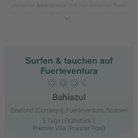
ultimativen
Adrenalinkick
? Will man mit wilden Tieren
auf Tuchfühlung gehen? Oder möchte man Land und
Leute möglichst intensiv kennenlernen? Hier kann man
sich von unseren Tipps inspirieren lassen und die
nächste
Erlebnisreise
einfach online auf unserer
Website oder im
Reisebüro in der Nähe
buchen.
Surfen & tauchen auf
Fuerteventura
Bahiazul
Geafond (Corralejo),
Fuerteventura,
Spanien
5 Tage
|
Frühstück
|
Premier Villa (Privater Pool)