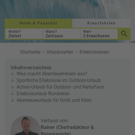
a
r
at
h
s
rt
L
e
a
Hotel & Pauschal
Kreuzfahrten
R
n
st
e
Wohin?
Wann?
Wer?
Zielort
Zeitraum
2 Erwachsene
M
i
in
s
ut
e
Startseite
Urlaubsarten
Erlebnisreisen
e
e
U
x
Inhaltsverzeichnis
rl
p
Was macht Abenteuerreisen aus?
a
e
Sportliche Erlebnisse im Outdoor-Urlaub
u
rt
Action-Urlaub für Outdoor- und Naturfans
b
e
Erlebnisurlaub Rundreise
n
Abenteuerurlaub für Groß und Klein
W
o
or
n
ld
t
Verfasst von:
of
o
Rainer (Chefredakteur &
B
u
Reiseexperte)