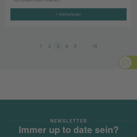
> Weiterlesen
1
2
3
4
5
...
10
NEWSLETTER
Immer up to date sein?