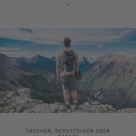
Vorarlberg oder
Salzburger Land
, im Tramuntana-Gebirge
auf
Mallorca
oder am italienischen
Gardasee
. Übrigens: Auf
unserer Seite zu
Wassersporturlaub
finden sich noch mehr
spannende Reiseziele für Action im kühlen Nass.
Tendiert man eher zu Abenteuern in luftiger Höhe, dann
kann man auf einem
Gleitschirmflug
(Paragliding) über die
Schweizer Bergseen bei Interlaken, rund um den
französischen Mont Blanc oder entlang der Südküste der
Türkei
unsere wunderbare Welt von oben bestaunen.
Ultimative Action im Urlaub verspricht aber auch
ein
Fallschirmsprung
bzw. Skydiving – zum Beispiel über
der
Algarve
in
Portugal
, der Tropeninsel
Mauritius
oder der
südafrikanischen
Metropole Kapstadt.
TAUCHEN, BERGSTEIGEN ODER