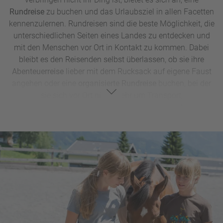
Rundreise
zu buchen und das Urlaubsziel in allen Facetten
kennenzulernen. Rundreisen sind die beste Möglichkeit, die
unterschiedlichen Seiten eines Landes zu entdecken und
mit den Menschen vor Ort in Kontakt zu kommen. Dabei
bleibt es den Reisenden selbst überlassen, ob sie ihre
Abenteuerreise
lieber mit dem Rucksack auf eigene Faust
angehen oder eine
organisierte Rundreise
buchen, bei der
sie sich vor Ort nicht mehr um Transport,
Übernachtungsmöglichkeiten, Verpflegung und Ausflüge
kümmern müssen. Für letzteres stehen unsere
sympathischen Reisebüros tatkräftig mit Rat und Tat zur
Seite, auch wenn es um die Organisation eines
Mietfahrzeugs geht! Beliebte Rundreiseziele sind zum
Beispiel
Andalusien
,
Irland,
Kuba
, die
USA
,
Namibia
,
Südafrika
,
Thailand
oder
Australien.