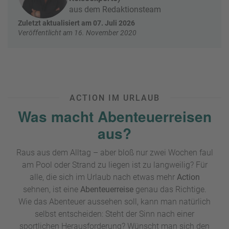
e
r
aus dem Redaktionsteam
n
Zuletzt aktualisiert am 07. Juli 2026
ef
U
Veröffentlicht am 16. November 2020
it
n
s
s
e
r
e
P
ACTION IM URLAUB
a
Was macht Abenteuerreisen
rt
n
aus?
e
r
Raus aus dem Alltag – aber bloß nur zwei Wochen faul
am Pool oder Strand zu liegen ist zu langweilig? Für
alle, die sich im Urlaub nach etwas mehr
Action
sehnen, ist eine
Abenteuerreise
genau das Richtige.
Wie das Abenteuer aussehen soll, kann man natürlich
selbst entscheiden: Steht der Sinn nach einer
sportlichen Herausforderung? Wünscht man sich den