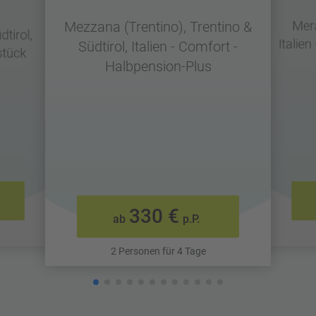
Mera
Mezzana (Trentino), Trentino &
dtirol,
Italien
Südtirol, Italien - Comfort -
stück
Halbpension-Plus
330 €
ab
p.P.
2 Personen für 4 Tage