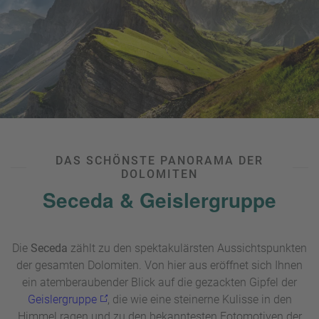
Start:
Passo
Tre
Croci
(ca. 1.805 m)
Höhenmeter: 400-500 m
Länge: 10-12 km
Gehzeit: 3,5-4 h (hin und zurück)
Schwierigkeit: mittel (teilweise gesicherte Passagen),
Trittsicherheit
DAS SCHÖNSTE PANORAMA DER
DOLOMITEN
Seceda & Geislergruppe
Die
Seceda
zählt zu den spektakulärsten Aussichtspunkten
der gesamten Dolomiten. Von hier aus eröffnet sich Ihnen
ein atemberaubender Blick auf die gezackten Gipfel der
Geislergruppe
, die wie eine steinerne Kulisse in den
Himmel ragen und zu den bekanntesten Fotomotiven der