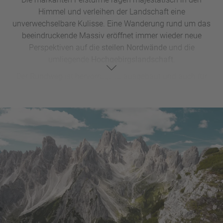
Himmel und verleihen der Landschaft eine
unverwechselbare Kulisse. Eine Wanderung rund um das
beeindruckende Massiv eröffnet immer wieder neue
Perspektiven auf die
steilen Nordwände
und die
umliegende
Hochgebirgslandschaft
.
Der
Rundweg
ist hervorragend ausgebaut und auch für
geübte Einsteiger
gut machbar, sodass sich die alpine
Szenerie ohne große technische Anforderungen genießen
lässt. Entlang der Strecke laden mehrere urige
Berghütten
zu einer Rast ein mit direktem Blick auf die
Drei Zinnen
.
Besonders stimmungsvoll ist die Tour in den frühen
Morgenstunden
oder am
Abend
, wenn das Licht die Felsen
in warme Farben taucht.
Wer möchte, kann von
Toblach
über einen gut
ausgeschilderten Bergweg zur
Rifugio Auronzo
aufsteigen
– dafür sollten Sie etwa 5 Stunden Gehzeit einplanen.
Alternativ erreichen Sie den Ausgangspunkt bequem über