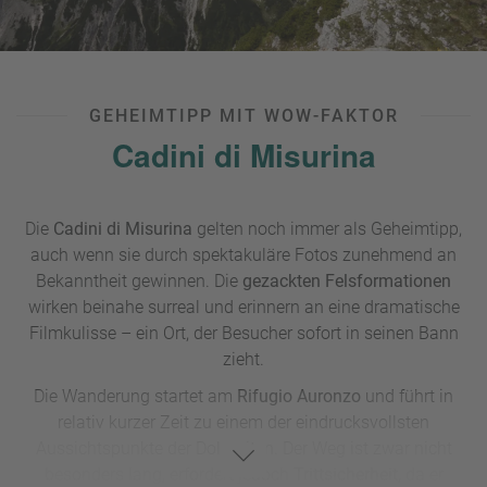
die kurvenreiche Mautstraße mit dem eigenen
PKW
; in der
Saison verkehren zudem regelmäßig
Linienbusse ab
Toblach
.
GEHEIMTIPP MIT WOW-FAKTOR
Drei Zinnen Wanderung:
Cadini di Misurina
Start:
Auronzo
Hütte (2.320 m)
Höhenmeter: 400 m
Länge: 9,5 km
Die
Cadini di Misurina
gelten noch immer als Geheimtipp,
Gehzeit: 3 h
auch wenn sie durch spektakuläre Fotos zunehmend an
Schwierigkeit: mittel
Bekanntheit gewinnen. Die
gezackten Felsformationen
wirken beinahe surreal und erinnern an eine dramatische
Filmkulisse – ein Ort, der Besucher sofort in seinen Bann
zieht.
Die Wanderung startet am
Rifugio Auronzo
und führt in
relativ kurzer Zeit zu einem der eindrucksvollsten
Aussichtspunkte der Dolomiten. Der Weg ist zwar nicht
besonders lang, erfordert jedoch
Trittsicherheit,
da er