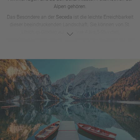
Alpen gehören.
Das Besondere an der
Seceda
ist die leichte Erreichbarkeit
dieser beeindruckenden Landschaft. Sie können von St.
Ulrich in Gröden aus in etwa 4 bis 5 Stunden
hinaufwandern oder ganz bequem mit der Seilbahn bis zur
Bergstation auf rund 2.500 Metern fahren. Von dort
genießen Sie ohne langen Aufstieg ein
grandioses
Panorama
. Zahlreiche
gut markierte Wanderwege
führen
über sanfte Almböden und aussichtsreiche Höhenrücken,
vorbei an urigen
Hütten
und mit beeindruckenden
Tiefblicken ins
Grödnertal
.
Seceda Wanderung:
Start: ab Bergstation Seceda
Höhenmeter: 400-600 m
Länge: 8-10 km
Gehzeit: 3-4 h