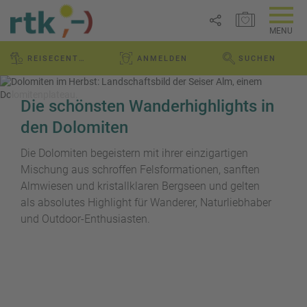
MERKZETTEL ÖFFNEN
MENU
R
REISECENTER ALTENSTADT GMBH
ANMELDEN
SUCHEN
e
WEBSEITE DURCH
Link
i
P
kopieren
s
a
Die schönsten Wanderhighlights in
e
u
Email
T
b
den Dolomiten
s
o
l
c
p
Die Dolomiten begeistern mit ihrer einzigartigen
WhatsApp
o
h
D
g
Mischung aus schroffen Felsformationen, sanften
a
e
Almwiesen und kristallklaren Bergseen und gelten
Facebook
lr
R
a
als absolutes Highlight für Wanderer, Naturliebhaber
e
ei
l
und Outdoor-Enthusiasten.
Messenger
i
s
s
s
e
e
Telegram
F
zi
n
r
el
ü
X /
e
K
Twitter
h
d