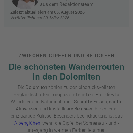
W
o
aus dem Redaktionsteam
or
n
Zuletzt aktualisiert am 05. August 2026
ld
t
Veröffentlicht am 20. März 2026
of
o
B
u
e
r
n
ef
U
it
n
ZWISCHEN GIPFELN UND BERGSEEN
s
s
Die schönsten Wanderrouten
e
in den Dolomiten
r
e
P
Die
Dolomiten
zählen zu den eindrucksvollsten
a
Berglandschaften Europas und sind ein Paradies für
rt
Wanderer und Naturliebhaber.
Schroffe Felsen, sanfte
n
Almwiesen
und
kristallklare Bergseen
bilden eine
e
einzigartige Kulisse. Besonders beeindruckend ist das
r
Alpenglühen
, wenn die Gipfel bei Sonnenauf- und -
untergang in warmen Farben leuchten.