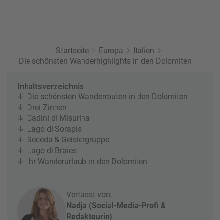
r
b
e
e
u
s
u
c
M
z
h
o
f
Startseite
e
Europa
Italien
n
a
Die schönsten Wanderhighlights in den Dolomiten
r
at
h
s
rt
L
Inhaltsverzeichnis
e
a
R
Die schönsten Wanderrouten in den Dolomiten
n
st
e
Drei Zinnen
M
i
Cadini di Misurina
in
s
Lago di Sorapis
ut
e
Seceda & Geislergruppe
e
e
Lago di Braies
U
x
Ihr Wanderurlaub in den Dolomiten
rl
p
a
e
u
rt
Verfasst von:
b
e
Nadja (Social-Media-Profi &
n
Redakteurin)