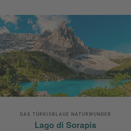
teilweise über schmale Pfade mit steilen Abhängen
verläuft. Oben angekommen werden Sie mit einem
Panorama
belohnt, das zu den beeindruckendsten der
gesamten Region zählt und einen unvergesslichen Blick auf
die markanten Felszacken der Cadini bietet.
Cadini di Misurina Wanderung:
Start:
Rifugio
Auronzo
Höhenmeter: 200-300 m
Länge: 4-6 km
Gehzeit: 2-3 h
Schwierigkeit: mittel (schmale Pfade, teils ausgesetzte
Stellen, Trittsicherheit erforderlich)
DAS TÜRKISBLAUE NATURWUNDER
Lago di Sorapis