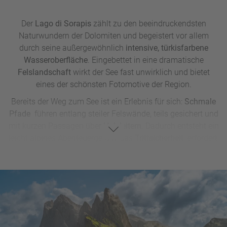
Der
Lago di Sorapis
zählt zu den beeindruckendsten
Naturwundern der Dolomiten und begeistert vor allem
durch seine außergewöhnlich
intensive, türkisfarbene
Wasseroberfläche
. Eingebettet in eine dramatische
Felslandschaft
wirkt der See fast unwirklich und bietet
eines der schönsten Fotomotive der Region.
Bereits der Weg zum See ist ein Erlebnis für sich:
Schmale
Pfade
führen entlang steiler Felswände, teils gesichert und
mit kurzen Passagen über
Holzleitern
. Dadurch entsteht ein
leicht alpines Abenteuergefühl, das
Trittsicherheit
erfordert,
jedoch
keine spezielle Kletterausrüstung
notwendig macht.
Entlang der Strecke eröffnen sich immer wieder
beeindruckende Ausblicke auf die umliegende Bergwelt und
machen die Wanderung zu einem unvergesslichen Erlebnis.
Lago di Sorapis Wanderung: