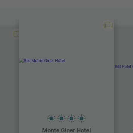
zudem zu
weiteren Wanderungen
in die umliegenden Berge
aufbrechen.
Am See selbst laden mehrere Einkehrmöglichkeiten zur
Pause mit Blick auf das Panorama ein. Außerdem haben
Sie die Möglichkeit,
traditionelle Holzboote
auszuleihen und
den See vom Wasser aus zu erkunden.
Lago di Braies Wanderung:
Start: Lago di Braies
Höhenmeter: 50-150 m
Länge: 3,5-4 km
Gehzeit: 1-1,5 h
Schwierigkeit: leicht (breite, gut ausgebaute Wege)
Monte Giner Hotel