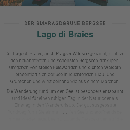
Schwierigkeit: mittel (gute Wege, kurze steilere Abschnitte
möglich)
DER SMARAGDGRÜNE BERGSEE
Lago di Braies
Der
Lago di Braies, auch Pragser Wildsee
genannt, zählt zu
den bekanntesten und schönsten
Bergseen
der Alpen.
Umgeben von
steilen Felswänden
und
dichten Wäldern
präsentiert sich der See in leuchtenden Blau- und
Grüntönen und wirkt beinahe wie aus einem Märchen.
Die
Wanderung
rund um den See ist besonders entspannt
und ideal für einen ruhigen Tag in der Natur oder als
Einstieg in den Wanderurlaub. Der gut ausgebaute
Rundweg führt Sie einmal um den See und eröffnet dabei
immer wieder neue, beeindruckende Perspektiven auf die
umliegende Berglandschaft. Von hier aus können Sie