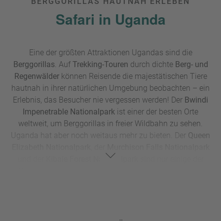
BERGGORILLAS HAUTNAH ERLEBEN
Safari in Uganda
Eine der größten Attraktionen Ugandas sind die
Berggorillas
. Auf
Trekking-Touren
durch dichte
Berg- und
Regenwälder
können Reisende die majestätischen Tiere
hautnah in ihrer natürlichen Umgebung beobachten – ein
Erlebnis, das Besucher nie vergessen werden! Der
Bwindi
Impenetrable Nationalpark
ist einer der besten Orte
weltweit, um Berggorillas in freier Wildbahn zu sehen.
Uganda hat aber noch weitaus mehr zu bieten. Der
Queen
Elizabeth Nationalpark
, der
Murchison Falls Nationalpark
und der
Kibale Forest Nationalpark
sind nur einige der
Parks, die Sie besuchen können, um eine Vielzahl von
Tieren zu sehen, darunter Elefanten, Löwen, Büffel,
Nilpferde, Schimpansen und viele mehr. Oder wie wäre es
mit einer spannenden
Bootsfahrt auf dem Nil
? Hierbei
können Naturliebhaber auf ihrer Reise Flusspferde und