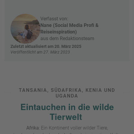
e
r
n
ef
U
Verfasst von:
it
n
Nane (Social Media Profi &
s
s
Reiseinspiration)
e
aus dem Redaktionsteam
r
Zuletzt aktualisiert am 20. März 2025
e
Veröffentlicht am 27. März 2023
P
a
rt
n
e
r
TANSANIA, SÜDAFRIKA, KENIA UND
UGANDA
Eintauchen in die wilde
Tierwelt
Afrika
: Ein Kontinent voller wilder Tiere,