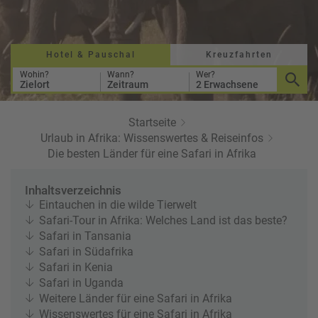
a
r
at
h
s
rt
L
e
a
Hotel & Pauschal
Kreuzfahrten
R
n
st
e
Wohin?
Wann?
Wer?
Zielort
Zeitraum
2 Erwachsene
M
i
in
s
ut
e
Startseite
e
e
Urlaub in Afrika: Wissenswertes & Reiseinfos
U
x
Die besten Länder für eine Safari in Afrika
rl
p
a
e
Inhaltsverzeichnis
u
rt
Eintauchen in die wilde Tierwelt
b
e
Safari-Tour in Afrika: Welches Land ist das beste?
n
Safari in Tansania
W
o
Safari in Südafrika
or
n
Safari in Kenia
ld
t
Safari in Uganda
of
o
Weitere Länder für eine Safari in Afrika
B
u
Wissenswertes für eine Safari in Afrika