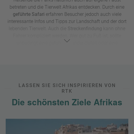
betreten und die Tierwelt Afrikas entdecken. Durch eine
geführte Safari
erfahren Besucher jedoch auch viele
interessante Infos und Tipps zur Landschaft und der dort
lebenden Tierwelt. Auch die
Streckenfindung
kann ohne
Fahrer kompliziert werden. Wer gut zu Fuß ist, sollte
unbedingt eine geführte Wander-Safari oder eine
Nachtwanderung einplanen.
Afrikas wilde Tiere sind ein beliebtes
Fotomotiv
. Wenn Sie
planen auf Ihrer Reise eine geführte Tour im Wagen zu
unternehmen, sollten Sie aufgrund des Staubs und des
Windes unbedingt einen Objektivwechsel vermeiden. Da
LASSEN SIE SICH INSPIRIEREN VON
Tiere auch oft direkt am Wagen vorbeilaufen, lohnt es sich
RTK
zwei Kameras, oder eine, die alles abdeckt mitzuführen,
Die schönsten Ziele Afrikas
denn sowohl Weitwinkelaufnahmen als auch
Momentaufnahme weit entfernter Tiere laden für einen
Schnappschuss ein.
Für die
Urlaubsvorbereitung
empfiehlt sich eine