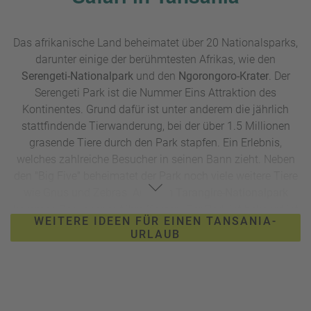
Das afrikanische Land beheimatet über 20 Nationalsparks,
darunter einige der berühmtesten Afrikas, wie den
Serengeti-Nationalpark
und den
Ngorongoro-Krater
. Der
Serengeti Park ist die Nummer Eins Attraktion des
Kontinentes. Grund dafür ist unter anderem die jährlich
stattfindende Tierwanderung, bei der über 1.5 Millionen
grasende Tiere durch den Park stapfen. Ein Erlebnis,
welches zahlreiche Besucher in seinen Bann zieht. Neben
den "Big Five" beheimatet der Park noch viele weitere Tiere
wie Gnus und Zebras. Auch im
Tarangire-Nationalpark
kommen Besucher auf ihre Kosten. Der Park ist bekannt ist
WEITERE IDEEN FÜR EINEN TANSANIA-
für seine hohe Dichte an Elefanten und Baobab-Bäumen.
URLAUB
Auch andere Tierarten wie Büffel, Löwen, Leoparden,
Geparden, Zebras, Giraffen, Impalas, Kudus und
Warzenschweine sind in diesem Park zu finden. Die "Big
Five" bekommen Besucher aber nicht zu sehen, da hier
keine Nashörner leben. Tarangire ist eine ruhigere und