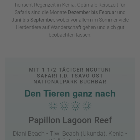
An der Küste hingegen warten traumhafte
Sandstrände
mit
herrscht Regenzeit in Kenia. Optimale Reisezeit für
tropischem Klima. Nach aufregenden Tagen in der
Safaris sind die Monate
Dezember bis Februar
und
afrikanischen Wildnis finden Urlauber an den Stränden in
Juni bis September
, wobei vor allem im Sommer viele
Mombasa die perfekte Kombination von
Safari- und
Herdentiere auf Wanderschaft gehen und sich gut
Badeurlaub
.
beobachten lassen.
MIT 1 1/2-TÄGIGER NGUTUNI
SAFARI I.D. TSAVO OST
NATIONALPARK BUCHBAR
Den Tieren ganz nach
Papillon Lagoon Reef
Diani Beach - Tiwi Beach (Ukunda),
Kenia -