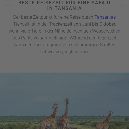
BESTE REISEZEIT FÜR EINE SAFARI
weniger frequentierte Alternative zu anderen bekannten
IN TANSANIA
Parks in Tansania – also perfekt für diejenigen, die
Der beste Zeitpunkt für eine Reise durch
Tansanias
Touristenmassen vermeiden möchten. Für
Tierwelt ist in der
Trockenzeit von Juni bis Oktober
,
Vogelbeobachtungen eignet sich hingegen der
wenn viele Tiere in der Nähe der wenigen Wasserstellen
Nationalpark rund um den
Manyara-See
.
des Parks versammelt sind. Während der Regenzeit
kann der Park aufgrund von schlammigen Straßen
schwer zugänglich sein.