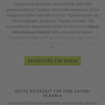
Fauna hautnah erleben und auf einer Safari die
unterschiedlichen Facetten des Landes entdecken. Grüne
Berglandschaften wechseln sich mit Trockenwäldern ab,
offenen Steppen, Savannen, Flüssen und Seen. Die
wahrscheinlich bekannteste Safari in Kenia ist die
Masai
Mara National Reserve
Safari, die eine der besten
Tierbeobachtungen in Afrika
bietet. In dem Park können
Besucher die große Wanderung der Gnus und Zebras
beobachten, ein wahres Naturspektakel. Die Parks in Kenia
punkten mit ihren großen Tierbeständen und sind vor allem
eins: vielseitig. Während Urlauber bei einer
Bootsfahrt
auf
REISETIPPS FÜR KENIA
dem
Naivashasee
vorrangig Flusspferde und zahlreiche
Vögel vor die Linse bekommen, warten im
Amboseli-
Nationalpark
neben Löwen, Geparden, Gazellen und vielen
anderen Tieren vor allem viele Elefanten und eine
atemberaubende
Aussicht auf den Kilimandscharo
auf sie.
BESTE REISEZEIT FÜR EINE SAFARI
Auch der
Tsavo Nationalpark
steht weit oben auf der
IN KENIA
Beliebtheitsskala der Safaris in Kenia.
Von Ende Oktober bis Dezember und von März bis Mai