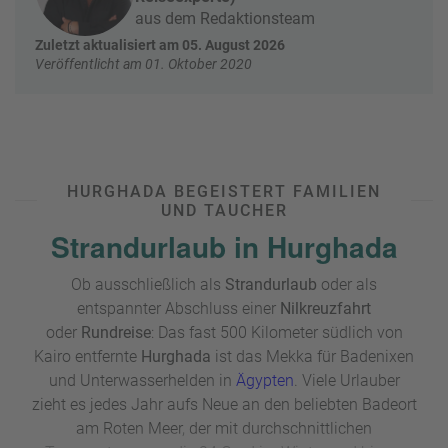
e
r
aus dem Redaktionsteam
n
Zuletzt aktualisiert am 05. August 2026
ef
U
Veröffentlicht am 01. Oktober 2020
it
n
s
s
e
r
e
P
HURGHADA BEGEISTERT FAMILIEN
a
UND TAUCHER
rt
Strandurlaub in Hurghada
n
e
Ob ausschließlich als
Strandurlaub
oder als
r
entspannter Abschluss einer
Nilkreuzfahrt
oder
Rundreise
: Das fast 500 Kilometer südlich von
Kairo entfernte
Hurghada
ist das Mekka für Badenixen
und Unterwasserhelden in
Ägypten
. Viele Urlauber
zieht es jedes Jahr aufs Neue an den beliebten Badeort
am Roten Meer, der mit durchschnittlichen