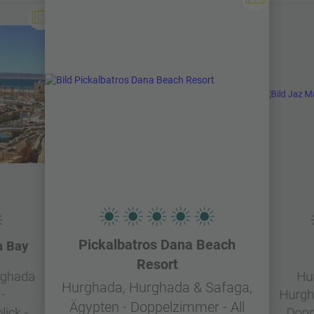
Pickalbatros Dana Beach
a Bay
Resort
rghada
Hu
Hurghada, Hurghada & Safaga,
-
Hurgh
Ägypten - Doppelzimmer - All
ick -
Dopp