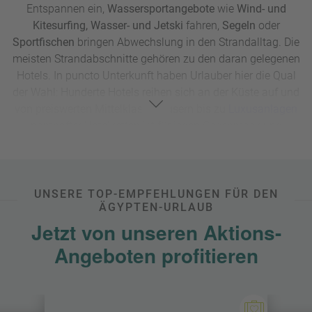
Entspannen ein,
Wassersportangebote
wie
Wind- und
Kitesurfing, Wasser- und Jetski
fahren,
Segeln
oder
Sportfischen
bringen Abwechslung in den Strandalltag. Die
meisten Strandabschnitte gehören zu den daran gelegenen
Hotels. In puncto Unterkunft haben Urlauber hier die Qual
der Wahl: Hunderte Hotels reihen sich an der Küste auf und
von preiswerten Mittelklassehäusern bis zu
Luxusanlagen
namhafter Hotelketten ist für jeden Geschmack und
Geldbeutel etwas dabei.
Ohnehin ist Badeurlaub am Roten Meer gerade auch für
Familien
eine günstige Alternative zu Reisezielen am
UNSERE TOP-EMPFEHLUNGEN FÜR DEN
Mittelmeer oder Atlantik – Sonnengarantie inklusive.
ÄGYPTEN-URLAUB
Apropos inklusive: Die meisten Hotels lassen sich mit
Jetzt von unseren Aktions-
einem praktischen All-Inclusive-Paket buchen. Darin
Angeboten profitieren
enthalten sind neben Speisen und Getränken oft auch
Wellness
-, Sport- und Unterhaltungsprogramme, die den
Aufenthalt zu einem
Rundum-Sorglos-Urlaub
machen.