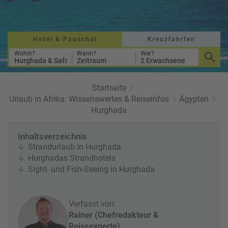
a
r
at
h
s
rt
L
e
a
Hotel & Pauschal
Kreuzfahrten
R
n
st
e
Wohin?
Wann?
Wer?
Hurghada & Safaga
Zeitraum
2 Erwachsene
M
i
in
s
ut
e
Startseite
e
e
Urlaub in Afrika: Wissenswertes & Reiseinfos
Ägypten
U
x
Hurghada
rl
p
a
e
Inhaltsverzeichnis
u
rt
Strandurlaub in Hurghada
b
e
Hurghadas Strandhotels
n
Sight- und Fish-Seeing in Hurghada
W
o
or
n
ld
t
Verfasst von:
of
o
Rainer (Chefredakteur &
B
u
Reiseexperte)