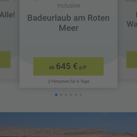
Inclusive
Alle!
Badeurlaub am Roten
Wa
Meer
645 €
ab
p.P.
2 Personen für 6 Tage