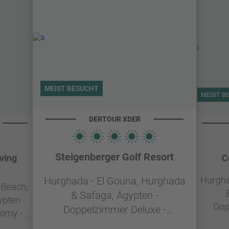
MEIST BESUCHT
MEIST B
DERTOUR XDER
Steigenberger Golf Resort
ving
C
Hurgha
Hurghada - El Gouna, Hurghada
 Beach,
& Safaga, Ägypten -
pten -
Dop
Doppelzimmer Deluxe -
Frühstück