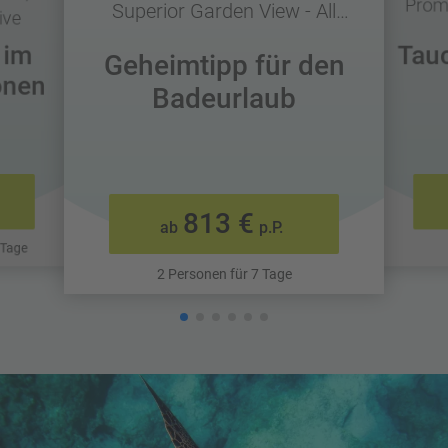
Promo
Superior Garden View - All
ive
Inclusive
 im
Tau
Geheimtipp für den
onen
Badeurlaub
813 €
ab
p.P.
 Tage
2 Personen für 7 Tage