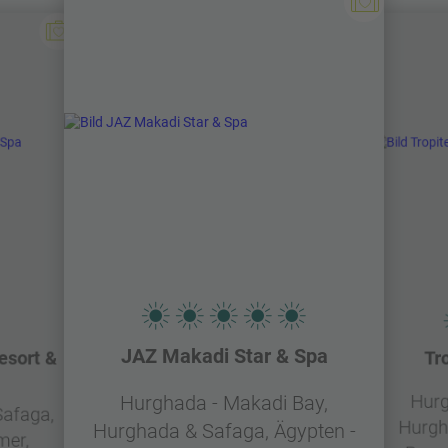
JAZ Makadi Star & Spa
esort &
Tr
Hurg
Hurghada - Makadi Bay,
Safaga,
Hurgh
Hurghada & Safaga, Ägypten -
mer,