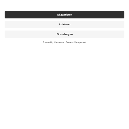
Dauer
Zimmertyp
Zimmerblick
Verpflegung
Veranstalter
ANGEBOTE FINDEN
mit
Flextarif