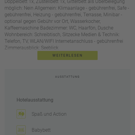
Doppelbett 1x, Zustellbett 1x, Gitterbett als Überbelegung
möglich: Nein Allgemein: Klimaanlage - gebührenfrei, Safe -
gebührenfrei, Heizung - gebührenfrei, Terrasse, Minibar -
optional gegen Gebühr vor Ort, Wasserkocher,
Kaffeemaschine Badezimmer: WC, Haarfön, Dusche
Wohnbereich: Schreibtisch, Sitzecke Medien & Technik:
Telefon, TV, WLAN/WIFI Internetanschluss - gebührenfrei
Zimmerausblick: Seeblick
WEITERLESEN
[DB01] Doppelzimmer Terrasse Seeblick "Active":
mind. 30
m² Zimmertyp: Doppelzimmer Anzahl der Räume:
Schlafraum 1x, Badezimmer 1x Anzahl der Betten:
AUSSTATTUNG
Doppelbett 1x, Gitterbett als Überbelegung möglich: Ja
Allgemein: Klimaanlage - gebührenfrei, Safe - gebührenfrei,
Heizung - gebührenfrei, Terrasse, Minibar - optional gegen
Hotelausstattung
Gebühr vor Ort, Wasserkocher, Kaffeemaschine
Badezimmer: WC, Haarfön, Dusche Wohnbereich:
Schreibtisch, Sitzecke Medien & Technik: Telefon, TV,
Spaß und Action
WLAN/WIFI Internetanschluss - gebührenfrei
Zimmerausblick: Seeblick eingeschränkt
Babybett