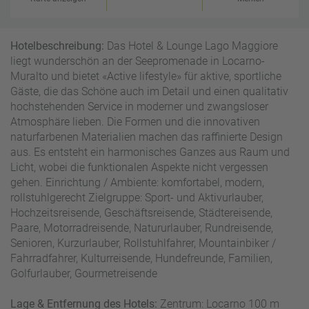
W
o
or
n
ld
t
Hotelbeschreibung:
Das Hotel & Lounge Lago Maggiore
of
o
liegt wunderschön an der Seepromenade in Locarno-
B
u
Muralto und bietet «Active lifestyle» für aktive, sportliche
e
r
Gäste, die das Schöne auch im Detail und einen qualitativ
n
hochstehenden Service in moderner und zwangsloser
ef
U
Atmosphäre lieben. Die Formen und die innovativen
it
n
naturfarbenen Materialien machen das raffinierte Design
s
s
aus. Es entsteht ein harmonisches Ganzes aus Raum und
e
Licht, wobei die funktionalen Aspekte nicht vergessen
r
gehen. Einrichtung / Ambiente: komfortabel, modern,
e
rollstuhlgerecht Zielgruppe: Sport- und Aktivurlauber,
P
Hochzeitsreisende, Geschäftsreisende, Städtereisende,
a
Paare, Motorradreisende, Natururlauber, Rundreisende,
rt
Senioren, Kurzurlauber, Rollstuhlfahrer, Mountainbiker /
n
Fahrradfahrer, Kulturreisende, Hundefreunde, Familien,
e
Golfurlauber, Gourmetreisende
r
Lage & Entfernung des Hotels:
Zentrum: Locarno 100 m