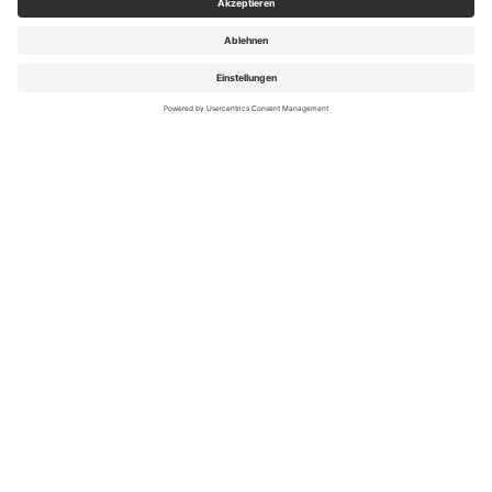
Zimmertyp
Zimmerblick
Verpflegung
Veranstalter
ANGEBOTE FINDEN
mit
Flextarif