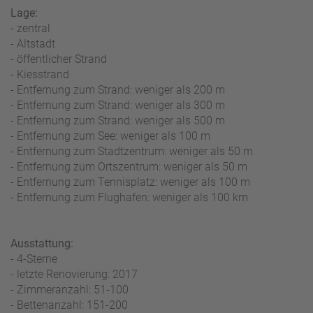
W
o
Lage:
or
n
- zentral
ld
t
- Altstadt
of
o
- öffentlicher Strand
B
u
- Kiesstrand
e
r
- Entfernung zum Strand: weniger als 200 m
n
- Entfernung zum Strand: weniger als 300 m
ef
U
- Entfernung zum Strand: weniger als 500 m
it
n
- Entfernung zum See: weniger als 100 m
s
s
- Entfernung zum Stadtzentrum: weniger als 50 m
e
- Entfernung zum Ortszentrum: weniger als 50 m
r
- Entfernung zum Tennisplatz: weniger als 100 m
e
- Entfernung zum Flughafen: weniger als 100 km
P
a
rt
Ausstattung:
n
- 4-Sterne
e
- letzte Renovierung: 2017
r
- Zimmeranzahl: 51-100
- Bettenanzahl: 151-200