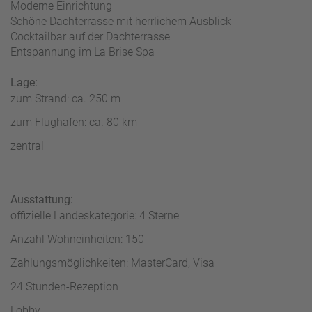
W
o
Moderne Einrichtung
or
n
Schöne Dachterrasse mit herrlichem Ausblick
ld
t
Cocktailbar auf der Dachterrasse
of
o
Entspannung im La Brise Spa
B
u
e
r
Lage:
n
zum Strand: ca. 250 m
ef
U
zum Flughafen: ca. 80 km
it
n
s
s
zentral
e
r
e
Ausstattung:
P
offizielle Landeskategorie: 4 Sterne
a
rt
Anzahl Wohneinheiten: 150
n
Zahlungsmöglichkeiten: MasterCard, Visa
e
r
24 Stunden-Rezeption
Lobby